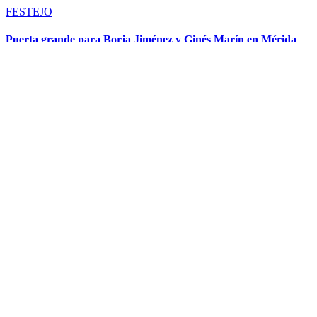
FESTEJO
Puerta grande para Borja Jiménez y Ginés Marín en Mérida
Mérida (Badajoz), 25 de abril. Primera de la Feria de Primavera. Un
cuarto de entrada. Un utrero para rejones de Campos Peña y seis
toros de Salvador Domecq. Adrián Venegas, vuelta al ruedo. Borja
Jiménez, oreja tras aviso y oreja. Ginés Marín, ovación y dos orejas.
David de Miranda, ovación y oreja.
25 abril, 2025
Por
Paco Delgado