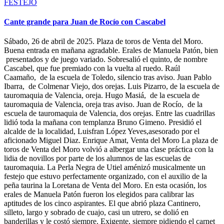
FESTEJO
Cante grande para Juan de Rocío con Cascabel
Sábado, 26 de abril de 2025. Plaza de toros de Venta del Moro.
Buena entrada en mañana agradable. Erales de Manuela Patón, bien
presentados y de juego variado. Sobresalió el quinto, de nombre
Cascabel, que fue premiado con la vuelta al ruedo. Raúl
Caamaño, de la escuela de Toledo, silencio tras aviso. Juan Pablo
Ibarra, de Colmenar Viejo, dos orejas. Luis Pizarro, de la escuela de
tauromaquia de Valencia, oreja. Hugo Masiá, de la escuela de
tauromaquia de Valencia, oreja tras aviso. Juan de Rocío, de la
escuela de tauromaquia de Valencia, dos orejas. Entre las cuadrillas
lidió toda la mañana con templanza Bruno Gimeno. Presidió el
alcalde de la localidad, Luisfran López Yeves,asesorado por el
aficionado Miguel Diaz. Enrique Amat, Venta del Moro La plaza de
toros de Venta del Moro volvió a albergar una clase práctica con la
lidia de novillos por parte de los alumnos de las escuelas de
tauromaquia. La Perla Negra de Utiel aménizó musicalmente un
festejo que estuvo perfectamente organizado, con el auxilio de la
peña taurina la Loretana de Venta del Moro. En esta ocasión, los
erales de Manuela Patón fueron los elegidos para calibrar las
aptitudes de los cinco aspirantes. El que abrió plaza Cantinero,
silleto, largo y sobrado de cuajo, casi un utrero, se dolió en
banderillas y le costó siempre. Exigente, siempre pidiendo el carnet