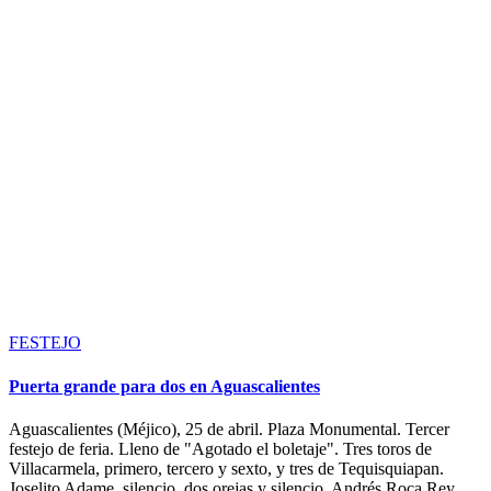
FESTEJO
Puerta grande para dos en Aguascalientes
Aguascalientes (Méjico), 25 de abril. Plaza Monumental. Tercer
festejo de feria. Lleno de "Agotado el boletaje". Tres toros de
Villacarmela, primero, tercero y sexto, y tres de Tequisquiapan.
Joselito Adame, silencio, dos orejas y silencio. Andrés Roca Rey,