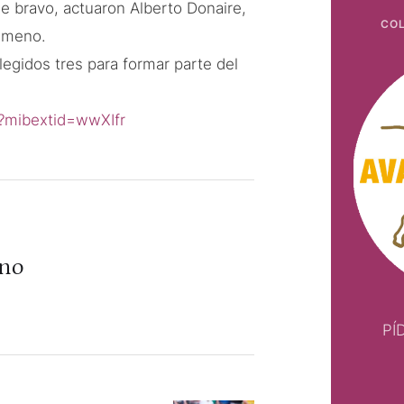
de bravo, actuaron Alberto Donaire,
COL
Gimeno.
legidos tres para formar parte del
?mibextid=wwXIfr
ino
PÍ