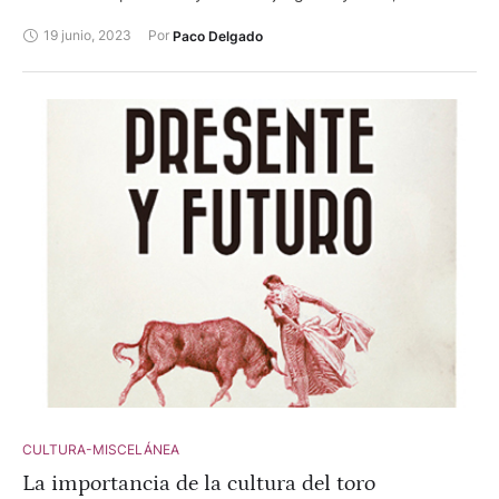
Ginés Marín, dos orejas. Amor Rodríguez, palmas. El festejo
19 junio, 2023
Por 
Paco Delgado
tuvo que suspenderse tras la lidia del tercer toro debido a la
lluvia.
CULTURA-MISCELÁNEA
La importancia de la cultura del toro