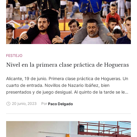
FESTEJO
Nivel en la primera clase práctica de Hogueras
Alicante, 19 de junio. Primera clase práctica de Hogueras. Un
cuarto de entrada. Novillos de Nazario Ibáñez, bien
presentados y de juego desigual. Al quinto de la tarde se le
dio la vuelta al ruedo. Miguel Losana, de la Escuela de Toledo,
20 junio, 2023
Por 
Paco Delgado
ovación. Javier Zulueta, de la Escuela de Sevilla, oreja. Daniel
Encinas "El Potro", de la Escuela Taurina de Alicante, dos
orejas. Arturo Cartagena, de la Escuela Taurina Citar, oreja.
Alejandro Troyas, de la Escuela Taurina de Alicante, dos
orejas. Raúl Puebla, de la Escuela de Toledo, palmas.