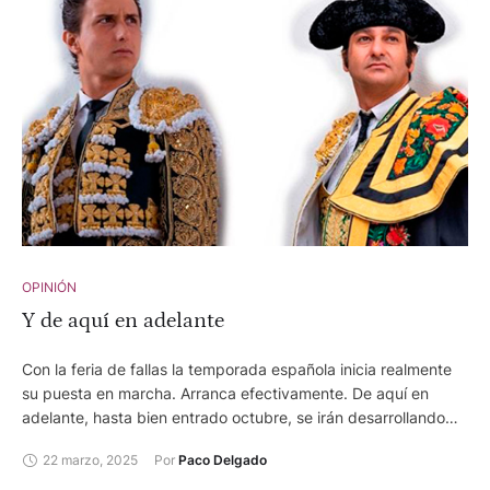
OPINIÓN
Y de aquí en adelante
Con la feria de fallas la temporada española inicia realmente
su puesta en marcha. Arranca efectivamente. De aquí en
adelante, hasta bien entrado octubre, se irán desarrollando
otros muchos seriales y festejos de importancia que darán
22 marzo, 2025
Por 
Paco Delgado
forma a esta campaña de 2025. Pero todo comienza en
Valencia.