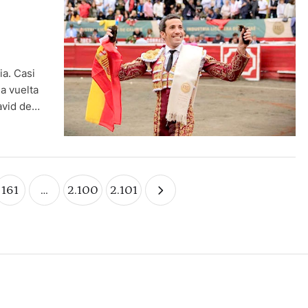
ia. Casi
a vuelta
avid de
cogido
161
…
2.100
2.101