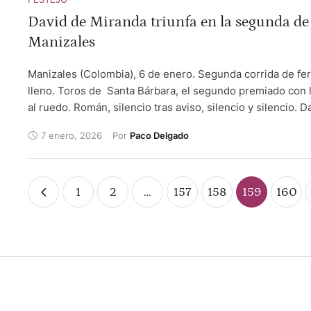
David de Miranda triunfa en la segunda de
Manizales
Manizales (Colombia), 6 de enero. Segunda corrida de fer
lleno. Toros de Santa Bárbara, el segundo premiado con l
al ruedo. Román, silencio tras aviso, silencio y silencio. D
Miranda, dos orejas, oreja y palmas. Juan de Castilla fue 
7 enero, 2026
Por 
Paco Delgado
por su primero, sufriendo fractura de tibia y peroné.
1
2
…
157
158
159
160