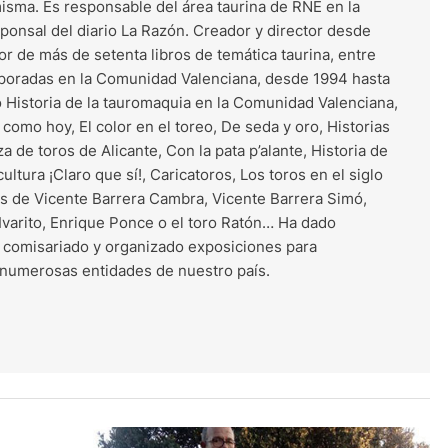
misma. Es responsable del área taurina de RNE en la
onsal del diario La Razón. Creador y director desde
r de más de setenta libros de temática taurina, entre
mporadas en la Comunidad Valenciana, desde 1994 hasta
o Historia de la tauromaquia en la Comunidad Valenciana,
como hoy, El color en el toreo, De seda y oro, Historias
za de toros de Alicante, Con la pata p’alante, Historia de
 cultura ¡Claro que sí!, Caricatoros, Los toros en el siglo
ías de Vicente Barrera Cambra, Vicente Barrera Simó,
, Ivarito, Enrique Ponce o el toro Ratón… Ha dado
 comisariado y organizado exposiciones para
 numerosas entidades de nuestro país.