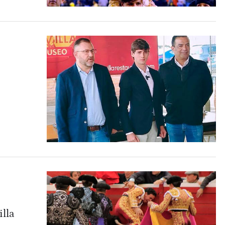
r atendido
illa