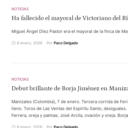
NOTICIAS
Ha fallecido el mayoral de Victoriano del R
Miguel Ángel Díez Pastor era el mayoral de la finca de Ma
8 enero, 2026
Por 
Paco Delgado
NOTICIAS
Debut brillante de Borja Jiménez en Maniz
Manizales (Colombia), 7 de enero. Tercera corrida de Feri
lleno. Toros de Las Ventas del Espíritu Santo, desiguales.
Ferrera, oreja y palmas. José Arcila, ovación y oreja. Borja
Jiménez, silencio y dos orejas. Arcila fue herido por su p
8 enero, 2026
Por 
Paco Delgado