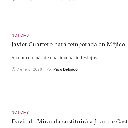
salió de la enfermería para lidiar el quinto y regresó a se
por los médicos.
NOTICIAS
Javier Cuartero hará temporada en Méjico
Actuará en más de una docena de festejos.
7 enero, 2026
Por 
Paco Delgado
NOTICIAS
David de Miranda sustituirá a Juan de Cast