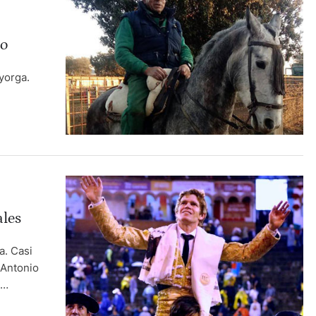
ío
yorga.
ales
a. Casi
 Antonio
rimero y