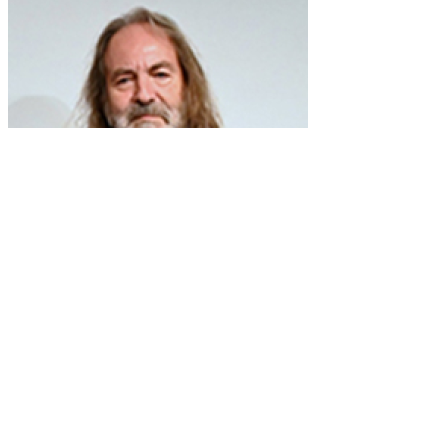
Paco Delgado
Aunque nacido en Madrid y criado en Albacete, ha pasado ya más de m
ejerciendo en ella como director de publicaciones y llevando el tema
director desde 1993 de Avance Taurino. Es autor de más de setenta lib
escrito Historia de la tauromaquia en la Comunidad Valenciana, Una déc
Con la pata p’alante, Historia de la feria de fallas, Los toros son cu