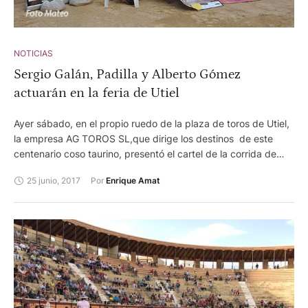
NOTICIAS
Sergio Galán, Padilla y Alberto Gómez
actuarán en la feria de Utiel
Ayer sábado, en el propio ruedo de la plaza de toros de Utiel,
la empresa AG TOROS SL,que dirige los destinos de este
centenario coso taurino, presentó el cartel de la corrida de
toros que ha organizado con motivo de las fiestas de la Virgen
25 junio, 2017
Por 
Enrique Amat
del Remedio de la localidad. Antonio Peinado, quien está al
frente de dicha empresa, ha compuesto un terna que está
integrada por el rejoneador Sergio Galán, triunfador de San
Isidro y muy querido en Utiel, quien lidiará dos toros de Fermin
Bohorquez. Y a pie desfilarán por el albero utielano Juan José
Padilla y Alberto Gómez. Éstos dos últimos lidiarán reses de la
ganadería segoviana del Marques de Quintanar. El jerezano
Padilla hará de esta forma su presentación en esta plaza
después de más de 23 años de alternativa. Por su parte,