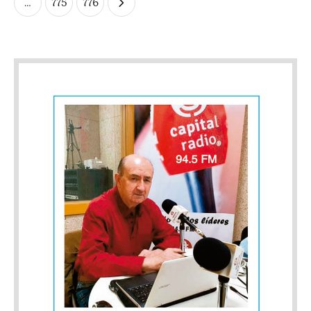
…
775
776
la Virgen del Remedio que tendrá lugar en septiembre. El
mismo día 24, los alumnos Joan Marín y Javier Camps
participan en el Bolsín taurino de Villafranca del Cid,
organizado por la escuela de Castellón. Los triunfadores del
mismo participarán en una clase práctica en la misma plaza el
2 de julio, donde ya está anunciado el alumno de la escuela
Jordi Pérez. Días antes, el 20 de junio, Miguel Polope
intervendrá en una clase práctica en la plaza de toros de
Alicante. Lo hará ante reses de El Parralejo dentro de la feria
de San Juan. Foto: Miguel Polope en Utiel