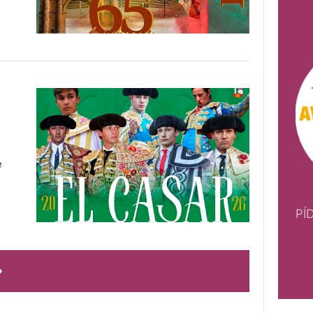
e
PÍ
PÍDE