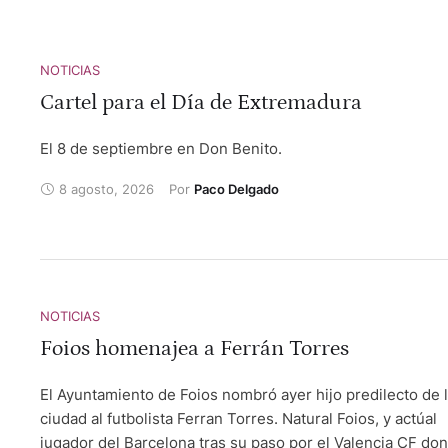
viuda ÁNGELA HERNÁNDEZ. Con el Alcalde de la localida
RAFAEL SAMPER, el torero de Teruel y empresario taurin
CARLOS SÁNCHEZ "ZAPATERITO" y los toreros TOMÁS
NOTICIAS
CAMPUZANO, RAÚL ARANDA, RAFAELILLO , CURRO DÍAZ 
Cartel para el Día de Extremadura
VICENTE L.MURCIA, la novillera MAITE ALCALÁ, TOMÁS
Mayoral de la Ganadería de ALICIA CHICO y el novillero
El 8 de septiembre en Don Benito.
ISRAEL GUIRAO junto a su apoderado, el también Matador
de toros, "EL JAVI". Coordina Eva Rogel. Dirige Vicente Ru
8 agosto, 2026
Por 
Paco Delgado
El Soro.
NOTICIAS
Foios homenajea a Ferrán Torres
El Ayuntamiento de Foios nombró ayer hijo predilecto de 
ciudad al futbolista Ferran Torres. Natural Foios, y actúal
jugador del Barcelona tras su paso por el Valencia CF do