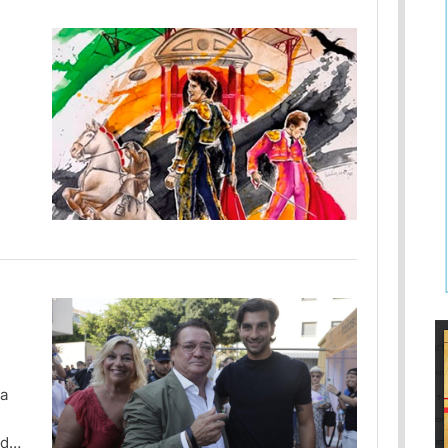
d
o,
y
iz
la
nde