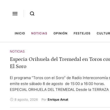
INICIO
NOTICIAS
OPINIÓN
FESTEJOS
CULTUR
NOTICIAS
Especia Orihuela del Tremedal en Toros co
El Soro
El programa “Toros con el Soro” de Radio Intereconomía 
emite este sábado 8 de agosto de 15:00 a 16:00 horas.
ESPECIAL ORIHUELA DEL TREMEDAL Desde la TERRAZA
LA FUENTE DEL GALLO "HOMENAJE A PEPE LAPUENTE" 
8 agosto, 2026
Por 
Enrique Amat
famoso programa de Radio Intereconomía rinde homenaje
gran taurino y gran aficionado "PEPE LAPUENTE" junto a 