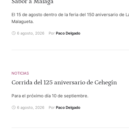
Sabor a Málaga
Chamaco, Guadajira, José González. Adrián Centenera,
Tomás González y Andrés García. 13 de septiembre
El 15 de agosto dentro de la feria del 150 aniversario de L
-. Corrida de toros desafío ganadero con reses de Valdell
Malagueta.
y Juan Luis Fraile para Pérez Mota, Alberto Lamelas y Jo
Carlos Venegas. 20 de septiembre -. Corrida de toros
6 agosto, 2026
Por 
Paco Delgado
desafío ganadero con astados de Veiga Teixeira y Partido
Resina para Fermín Rivera, Damián Castaño y Gómez del
Pilar. 27 de septiembre-. Corrida de toros concurso de
ganaderías. Toros de Saltillo, Palha, Castillejo de Huebra,
Conde de la Corte, Pallarés y Valldellán para Isaac Fonsec
Cristian Pérez y Alejandro Chicharro.
NOTICIAS
Corrida del 125 aniversario de Cehegín
Para el próximo día 10 de septiembre.
6 agosto, 2026
Por 
Paco Delgado