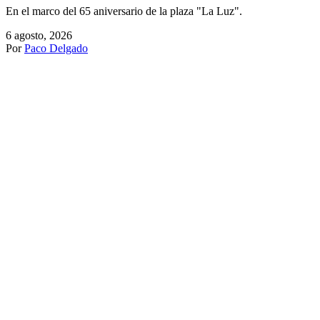
NOTICIAS
Feria de Alcalá de Henares
Dos corridas y una novillada del 28 al 30 de agosto.
5 agosto, 2026
Por
Paco Delgado