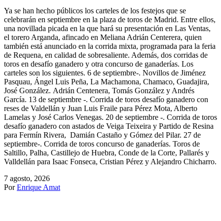
Ya se han hecho públicos los carteles de los festejos que se
celebrarán en septiembre en la plaza de toros de Madrid. Entre ellos,
una novillada picada en la que hará su presentación en Las Ventas,
el torero Arganda, afincado en Meliana Adrián Centerera, quien
también está anunciado en la corrida mixta, programada para la feria
de Requena, en calidad de sobresaliente. Además, dos corridas de
toros en desafío ganadero y otra concurso de ganaderías. Los
carteles son los siguientes. 6 de septiembre-. Novillos de Jiménez
Pasquau, Ángel Luis Peña, La Machamona, Chamaco, Guadajira,
José González. Adrián Centenera, Tomás González y Andrés
García. 13 de septiembre -. Corrida de toros desafío ganadero con
reses de Valdellán y Juan Luis Fraile para Pérez Mota, Alberto
Lamelas y José Carlos Venegas. 20 de septiembre -. Corrida de toros
desafío ganadero con astados de Veiga Teixeira y Partido de Resina
para Fermín Rivera, Damián Castaño y Gómez del Pilar. 27 de
septiembre-. Corrida de toros concurso de ganaderías. Toros de
Saltillo, Palha, Castillejo de Huebra, Conde de la Corte, Pallarés y
Valldellán para Isaac Fonseca, Cristian Pérez y Alejandro Chicharro.
7 agosto, 2026
Por
Enrique Amat
NOTICIAS