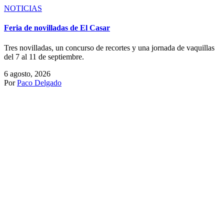
NOTICIAS
Festival en Casasimarro
Los matadores de toros Canales Rivera, Esaú Fernández y Sanchez
Vara y el novillero local Indalecio Sahuquillo componen el cartel del
festival que ha organizado Gregorio de Jesus al frente de la empresa
Bous al Carrer SL en la plaza conquense de Casasimarro. Será el día
24 de agosto, con motivo de las fiestas de San Bartolomé de esta
localidad. Se lidiarán reses de Los Chospes.
5 agosto, 2026
Por
Enrique Amat