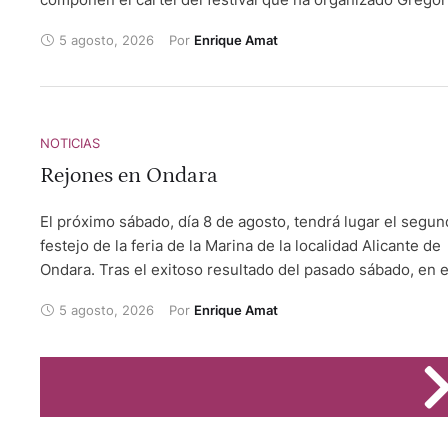
de Jesus al frente de la empresa Bous al Carrer SL en la
5 agosto, 2026
Por 
Enrique Amat
plaza conquense de Casasimarro. Será el día 24 de agost
con motivo de las fiestas de San Bartolomé de esta
localidad. Se lidiarán reses de Los Chospes.
NOTICIAS
Rejones en Ondara
El próximo sábado, día 8 de agosto, tendrá lugar el segu
festejo de la feria de la Marina de la localidad Alicante de
Ondara. Tras el exitoso resultado del pasado sábado, en e
que Sebastián Castella, Manzanares y Borja Jimenez
5 agosto, 2026
Por 
Enrique Amat
abrieron la puerta grande, el esta ocasión, la empresa
Blackbull, a cuyo frente están José Luis Alatorre y Joselil
de Colombia, programa un festejo de rejones. En el
mismo van a intervenir el rejoneador de Benidorm Andy
Cartagena, la francesa Lea Vicens y Guillermo Hermoso 
Mendoza. Los astados a lidiar pertenecen a la ganadería 