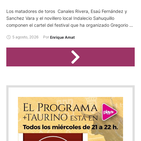
Los matadores de toros Canales Rivera, Esaú Fernández y
Sanchez Vara y el novillero local Indalecio Sahuquillo
componen el cartel del festival que ha organizado Gregorio de
Jesus al frente de la empresa Bous al Carrer SL en la plaza
5 agosto, 2026
Por 
Enrique Amat
conquense de Casasimarro. Será el día 24 de agosto, con
motivo de las fiestas de San Bartolomé de esta localidad. Se
lidiarán reses de Los Chospes.