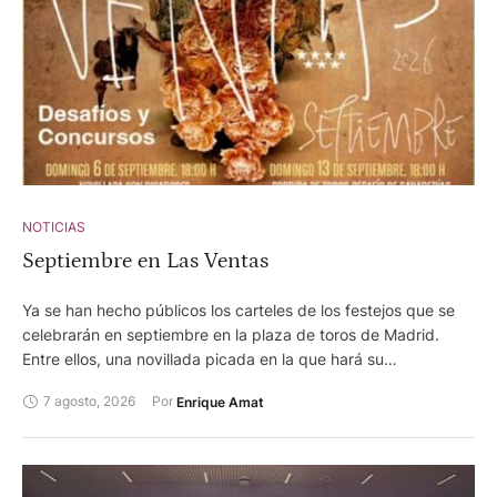
si qué hayais venido a estar conmigo . Soy y seré foiero
siempre." En la foto, con su paisano Vicente Ruiz, el Soro.
Ambos han llevado el nombre de Foios por todos los rincones
de la tierra.
NOTICIAS
Septiembre en Las Ventas
Ya se han hecho públicos los carteles de los festejos que se
celebrarán en septiembre en la plaza de toros de Madrid.
Entre ellos, una novillada picada en la que hará su
presentación en Las Ventas, el torero Arganda, afincado en
7 agosto, 2026
Por 
Enrique Amat
Meliana Adrián Centerera, quien también está anunciado en la
corrida mixta, programada para la feria de Requena, en
calidad de sobresaliente. Además, dos corridas de toros en
desafío ganadero y otra concurso de ganaderías. Los carteles