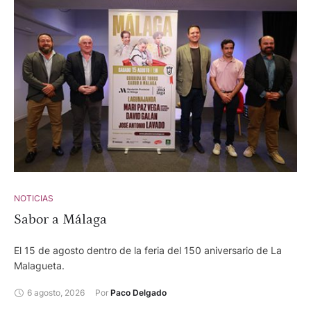
son los siguientes. 6 de septiembre-. Novillos de Jiménez
Pasquau, Ángel Luis Peña, La Machamona, Chamaco,
Guadajira, José González. Adrián Centenera, Tomás González
y Andrés García. 13 de septiembre -. Corrida de toros desafío
ganadero con reses de Valdellán y Juan Luis Fraile para Pérez
Mota, Alberto Lamelas y José Carlos Venegas. 20 de
septiembre -. Corrida de toros desafío ganadero con
astados de Veiga Teixeira y Partido de Resina para Fermín
Rivera, Damián Castaño y Gómez del Pilar. 27 de
septiembre-. Corrida de toros concurso de ganaderías. Toros
de Saltillo, Palha, Castillejo de Huebra, Conde de la Corte,
Pallarés y Valldellán para Isaac Fonseca, Cristian Pérez y
Alejandro Chicharro.
NOTICIAS
Sabor a Málaga
El 15 de agosto dentro de la feria del 150 aniversario de La
Malagueta.
6 agosto, 2026
Por 
Paco Delgado