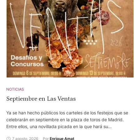
aficionados, llegados desde muchos puntos se dieron cita en
las calles de Foios para estar cerca de su paisano, quien llegó
un poco antes de las seis y media. Ferrán declaró
emocionado: "Sois mi pueblo, sois mi gente. Es un orgullo para
si qué hayais venido a estar conmigo . Soy y seré foiero
siempre." En la foto, con su paisano Vicente Ruiz, el Soro.
Ambos han llevado el nombre de Foios por todos los rincones
de la tierra.
NOTICIAS
Septiembre en Las Ventas
Ya se han hecho públicos los carteles de los festejos que se
celebrarán en septiembre en la plaza de toros de Madrid.
Entre ellos, una novillada picada en la que hará su
presentación en Las Ventas, el torero Arganda, afincado en
7 agosto, 2026
Por 
Enrique Amat