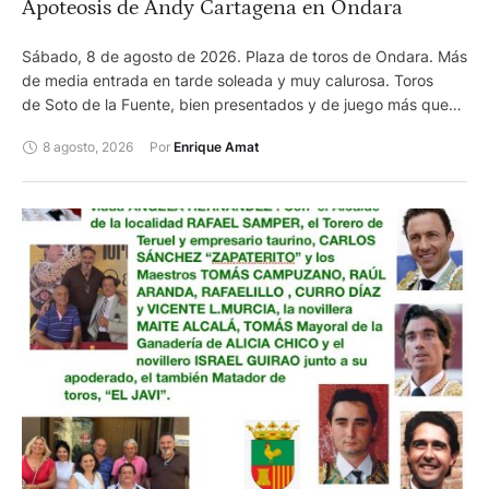
Apoteosis de Andy Cartagena en Ondara
Sábado, 8 de agosto de 2026. Plaza de toros de Ondara. Más
de media entrada en tarde soleada y muy calurosa. Toros
de Soto de la Fuente, bien presentados y de juego más que
notable. Andy Cartagena, dos orejas y dos orejas y
8 agosto, 2026
Por 
Enrique Amat
rabo. Lea Vicens, oreja y oreja. Guillermo Hermoso de
Mendoza, oreja y oreja. Entre las cuadrillas lidió
con templanza Enrique Cartagena. Presidió José Antonio
Fernandez. Enrique Amat, Ondara Se celebró el segundo
festejo de la feria de la Marina de Ondara. En el mismo se
anunciaban el rejoneador de Benidorm Andy Cartagena, la
francesa Lea Vicens y Guillermo Hermoso de Mendoza. Tras el
exitoso resultado del pasado sábado, en el que Sebastián
Castella, Manzanares y Borja Jimenez abrieron la puerta
grande, en esta ocasión, la empresa Blackbull, a cuyo frente
están José Luis Alatorre y Joselillo de Colombia, programó un
festejo de rejones. Era el tercer festejo que se celebra en lo
que va de campaña en La Joya Levantina. El 1 de marzo tuvo
lugar una novillada con picadores y el próximo 5 de
septiembre se celebrará una de las semifinales del tercer