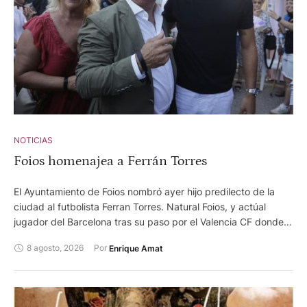
NOTICIAS
Foios homenajea a Ferrán Torres
El Ayuntamiento de Foios nombró ayer hijo predilecto de la
ciudad al futbolista Ferran Torres. Natural Foios, y actúal
jugador del Barcelona tras su paso por el Valencia CF donde
se forjó, ayer recibió el reconocimiento de su pueblo natal,
8 agosto, 2026
Por 
Enrique Amat
después de su triunfal actuación en el pasado mundial de
fútbol. Su gol ante la selección de Argentina permitió que
España se alzase con el título de campeona del mundo. Más
de 7.000 personas, entre familiares, amigos, paisanos y