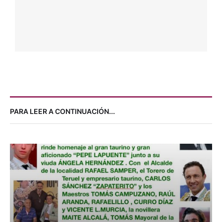
TAUROMAQUÍA POPULAR
TRIKI SE IMPONE EN EL XIII CONCURSO DE
RECORTES DE VILLASECA
8 agosto, 2026
Por 
Paco Delgado
NOTICIAS
CARTEL PARA EL DÍA DE EXTREMADURA
8 agosto, 2026
Por 
Paco Delgado
NOTICIAS
FOIOS HOMENAJEA A FERRÁN TORRES
8 agosto, 2026
Por 
Enrique Amat
PARA LEER A CONTINUACIÓN...