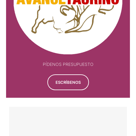
PÍDENOS PRESUPUESTO
ESCRÍBENOS
NOTICIAS
ESPECIA ORIHUELA DEL TREMEDAL EN TOROS
CON EL SORO
8 agosto, 2026
Por 
Enrique Amat