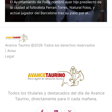
Foios homenajea a Ferrán Torres
El Ayuntamiento de Foios nombró ayer hijo predilecto de
la ciudad al futbolista Ferran Torres. Natural Foios, y
actúal jugador del Barcelona tras su paso por el
Valencia CF donde se forjó, ayer recibió el
reconocimiento de su pueblo natal, después de su
triunfal actuación en el pasado mundial de fútbol. Su gol
ante la …
Avance Taurino @2026 Todos los derechos reservados
| Aviso
Legal