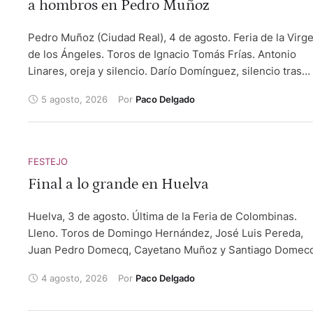
a hombros en Pedro Muñoz
Pedro Muñoz (Ciudad Real), 4 de agosto. Feria de la Virg
de los Ángeles. Toros de Ignacio Tomás Frías. Antonio
Linares, oreja y silencio. Darío Domínguez, silencio tras
aviso y silencio. Miguel Andrades, oreja y dos orejas.
5 agosto, 2026
Por 
Paco Delgado
Châteaurenard (Francia), 4 de agosto. Toros de San
Sebastián. El Rafi, oreja y oreja. Ismael Martín, oreja y dos
orejas. Nino Julian, oreja y oreja. Villeneuve de Marsan
(Francia), 4 de agosto. Cuatro toros y dos novillos, tercer
FESTEJO
sexto,de Olivier Fernay, el tercero premiado con la vuelta 
Final a lo grande en Huelva
ruedo. Antonio Ferrera, silencio y silencio. Dorian Canton
vuelta al ruedo y palmas tras aviso. Hugo Tarbelli, oreja y
Huelva, 3 de agosto. Última de la Feria de Colombinas.
vuelta al ruedo.
Lleno. Toros de Domingo Hernández, José Luis Pereda,
Juan Pedro Domecq, Cayetano Muñoz y Santiago Domecq
Morante de la Puebla, ovación y bronca. Daniel Luque, or
4 agosto, 2026
Por 
Paco Delgado
y dos orejas. David de Miranda, oreja y dos orejas y rabo.