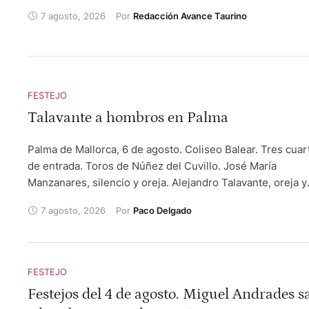
quien se ha llevado un trofeo en el esportón.
7 agosto, 2026
Por 
Redacción Avance Taurino
FESTEJO
Talavante a hombros en Palma
Palma de Mallorca, 6 de agosto. Coliseo Balear. Tres cuar
de entrada. Toros de Núñez del Cuvillo. José María
Manzanares, silencio y oreja. Alejandro Talavante, oreja y
dos orejas. Roca Rey, silencio y palmas.
7 agosto, 2026
Por 
Paco Delgado
FESTEJO
Festejos del 4 de agosto. Miguel Andrades s