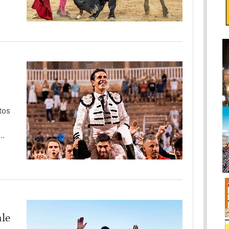
tos
ale