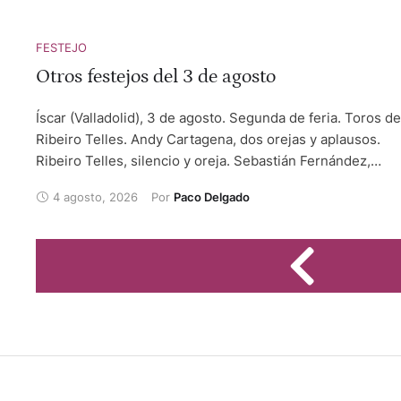
FESTEJO
Otros festejos del 3 de agosto
Íscar (Valladolid), 3 de agosto. Segunda de feria. Toros de
Ribeiro Telles. Andy Cartagena, dos orejas y aplausos.
Ribeiro Telles, silencio y oreja. Sebastián Fernández,
ovación y oreja. Estella (Pamplona), 3 de agosto. Última
4 agosto, 2026
Por 
Paco Delgado
feria. Casi lleno. Toros de Cuevas Bajas, primero y segun
Hermanas Azcona, cuarto y quinto, y Hermoso de Mendo
para rejones, tercero y sexto. Arturo Gilio, oreja tras avis
palmas tras aviso. Aarón Palacio, dos orejas y dos orejas
tras aviso. Guillermo Hermoso de Mendoza, dos orejas y
oreja.