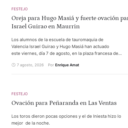
FESTEJO
Oreja para Hugo Masiá y fuerte ovación pa
Israel Guirao en Maurrin
Los alumnos de la escuela de tauromaquia de
Valencia Israel Guirao y Hugo Masiá han actuado
este viernes, día 7 de agosto, en la plaza francesa de
Maurrin. Israel ha sido ovacionado después de una buena
7 agosto, 2026
Por 
Enrique Amat
faena malograda con los aceros. Por su parte Hugo Masiá
quien estoqueó al primero de la tarde, ha cortado una or
con petición de la segunda tras una notable actuación bie
rematada con el estoque. Se han lidiado reses de Alma
FESTEJO
Serena, bien presentadas y de buen juego en general. Al
primero se le premió con la vuelta al ruedo. Completaban 
Ovación para Peñaranda en Las Ventas
cuarteto de actuantes Rubén Vara, de la escuela taurina Y
de Madrid, quien ha cortado dos orejas y Julio Martín,
Los toros dieron pocas opciones y el de Iniesta hizo lo
alumno de la escuela taurina Adour Afición Richard Milian
mejor de la noche.