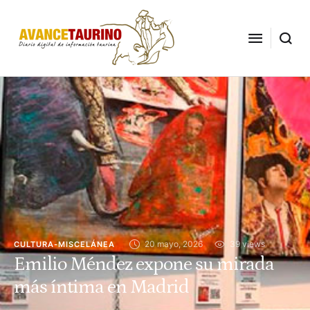
20 mayo, 2026
39
 views
CULTURA-MISCELÁNEA
Emilio Méndez expone su mirada
más íntima en Madrid