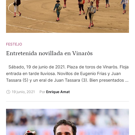
FESTEJO
Entretenida novillada en Vinaròs
Sábado, 19 de junio de 2021. Plaza de toros de Vinaròs. Floja
entrada en tarde lluviosa. Novillos de Eugenio Frias y Juan
Tassara (5) y un eral de Juan Tassara (3). Bien presentados y
en general manejables. José Ruiz Muñoz (marino y oro),
19 junio, 2021
Por 
Enrique Amat
saludos y silencio tras aviso. David Garzón (blanco y oro),
oreja tras aviso y palmas tras dos avisos. Jorge Rivera
(celeste y azabache), saludos tras aviso. Actuó como
sobresaliente Curro Valdeóm (nazareno y azabache). Entre las
cuadrillas destacó Jose Casanova. Presidió José Chaler.
Enrique Amat, Vinaròs El novillero Jorge
Martínez, lesionado en la novillada que toreó en Palos de la