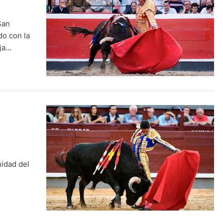
San
do con la
ja
aviso y
nidad del