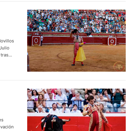
ovillos
Julio
 tras
es
ovación