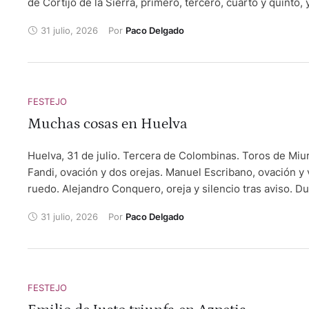
de Cortijo de la Sierra, primero, tercero, cuarto y quinto, 
de la Cámara Ysern. Víctor Barroso, oreja y ovación. Gonz
31 julio, 2026
Por 
Paco Delgado
Capdevila, oreja y vuelta al ruedo. Samuel Castrejón, oreja
Antonio Santana, que debutaba con picadores, oreja y ore
FESTEJO
Muchas cosas en Huelva
Huelva, 31 de julio. Tercera de Colombinas. Toros de Miur
Fandi, ovación y dos orejas. Manuel Escribano, ovación y v
ruedo. Alejandro Conquero, oreja y silencio tras aviso. Du
segundo tercio en el primer toro, Escribano sufre una caíd
31 julio, 2026
Por 
Paco Delgado
pasa el toro por encima, provocando una herida en el pab
auricular izquierdo. Bajo anestesia local se realiza recon
plástica, quedando suturado al trazo y a la porción superi
lóbulo.
FESTEJO