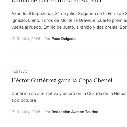
Emilio de Justo triunfa en Azpetia
Azpeitia (Guipúzcoa), 31 de julio. Segunda de la Feria de 
Ignacio. Lleno. Toros de Murteira Grave, el cuarto premia
vuelta al ruedo. Emilio de Justo, silencio y dos orejas. Bor
Jiménez, silencio y ovación. Víctor Hernández, oreja con 
31 julio, 2026
Por 
Paco Delgado
ovación.
FESTEJO
Héctor Gutiérrez gana la Copa Chenel
Confirmó su alternativa y estará en la Corrida de la Hispa
12 d octubre.
31 julio, 2026
Por 
Redacción Avance Taurino