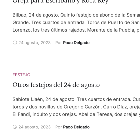
Oreja para Escribano y Roca Rey
Bilbao, 24 de agosto. Quinto festejo de abono de la Sema
Grande. Tres cuartos de entrada. Toros de Puerto de San
Lorenzo, los tres últimos rajados. Morante de la Puebla, p
ovación. Manuel Escribano, oreja y ovación. Roca Rey, ore
24 agosto, 2023
Por 
Paco Delgado
ovación. Pepe Ruciero
FESTEJO
Otros festejos del 24 de agosto
Sabiote (Jaén, 24 de agosto. Tres cuartos de entrada. Cu
toros y dos novillos de Gregorio Garzón. Curro Díaz, oreja
El Fandi, indulto y dos orejas. Abel de Teresa, dos orejas 
silencio. San Bartolomé de Pinares (Toledo), 24 de agos
24 agosto, 2023
Por 
Paco Delgado
de Alcurrucén . Esaú Fernández, dos orejas y dos orejas. 
Gerpe, oreja y dos orejas. Casavieja (Ávila), 24 de agosto