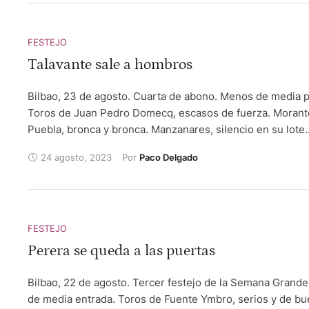
Novillos de Monte la Ermita y Herranz López. Diego Garcí
ovación y vuelta al ruedo. José Antonio Valencia, silencio
silencio. Clemente Jaume, vuelta y oreja. Campo Peque
FESTEJO
agosto. Toros de Murteira Grave. Joao Moura Jr., vuelta a
Talavante sale a hombros
vuelta al ruedo. Francisco Palha, vuelta al ruedo en los do
Andrés Romero. vuelta en su lote. Actuaron los Forcados
Bilbao, 23 de agosto. Cuarta de abono. Menos de media p
Amadores de Montemor y Évora. La Granja de San Ildef
Toros de Juan Pedro Domecq, escasos de fuerza. Morante
(Segovia), 24 de agosto. Segundo festejo del "Judíon de O
Puebla, bronca y bronca. Manzanares, silencio en su lote.
Novillos de Baltasar Ibán. José María Trigueros, oreja y or
Alejandro Talavante, oreja y dos orejas. Pepe Ruciero
24 agosto, 2023
Por 
Marcos del Rincón, silencio y silencio. Olga Casado, apla
Paco Delgado
su lote.
FESTEJO
Perera se queda a las puertas
Bilbao, 22 de agosto. Tercer festejo de la Semana Grand
de media entrada. Toros de Fuente Ymbro, serios y de bu