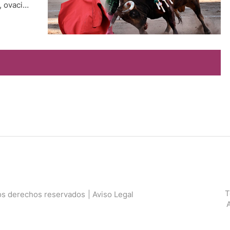
, ovación
encio.
T
os derechos reservados
| Aviso Legal
A