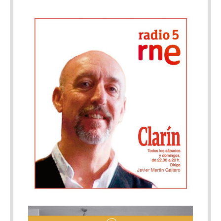
clasificatoria del Circuito de Castilla y León. Novillos de
Coquilla de Sánchez-Arjona. Luis Rivero, oreja y silencio tras
aviso. Ruiz de Velasco, oreja y oreja tras aviso. Boujan-
sur-Libron (Francia), 29 de junio. Tercera y última de la Feria
“Toros y Campo” Acte IXI. Novillos de Turquay en el marco de
la jornada aniversario de los 50 años de la ganadería. Juan
Molas, ovación y silencio. Pedro Luis, silencio tras dos avisos y
ovación con aviso. Juanillo Bohórquez, silencio y silencio.