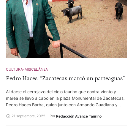
CULTURA-MISCELÁNEA
Pedro Haces: “Zacatecas marcó un parteaguas”
Al darse el cerrojazo del ciclo taurino que contra viento y
marea se llevó a cabo en la plaza Monumental de Zacatecas,
Pedro Haces Barba, quien junto con Armando Guadiana y
José Aguirre estuvieron al frente del mismo, realizó
21 septiembre, 2022
Por 
Redacción Avance Taurino
declaraciones al respecto de las dificultades que la empresa
debió superar para realizar los festejos que en el marco de la
FENAZA 2022 anunciaron con toda oportunidad.