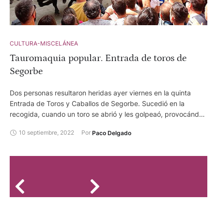
CULTURA-MISCELÁNEA
Tauromaquia popular. Entrada de toros de
Segorbe
Dos personas resultaron heridas ayer viernes en la quinta
Entrada de Toros y Caballos de Segorbe. Sucedió en la
recogida, cuando un toro se abrió y les golpeaó, provocándo
una fractura nasal en una y una luxación en el hombro en la
10 septiembre, 2022
Por 
Paco Delgado
otra, según ha informado el Ayuntamiento en un comunicado.