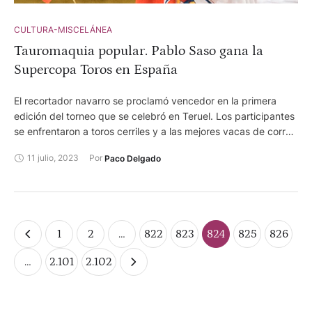
CULTURA-MISCELÁNEA
Tauromaquia popular. Pablo Saso gana la
Supercopa Toros en España
El recortador navarro se proclamó vencedor en la primera
edición del torneo que se celebró en Teruel. Los participantes
se enfrentaron a toros cerriles y a las mejores vacas de corro
del circuito para alzarse con el título de recortador más
11 julio, 2023
Por 
Paco Delgado
completo de España.
1
2
…
822
823
824
825
826
…
2.101
2.102