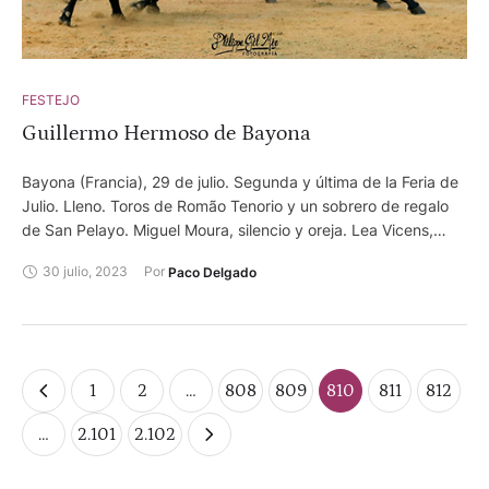
Fernández, dos orejas y rabo y dos orejas y rabo. Lodosa
(Navarra), 30 de julio. Toros de El Pincha. Sergio Domínguez,
dos orejas y ovación. Paco Velasques, oreja y oreja.
FESTEJO
Guillermo Hermoso de Bayona
Bayona (Francia), 29 de julio. Segunda y última de la Feria de
Julio. Lleno. Toros de Romão Tenorio y un sobrero de regalo
de San Pelayo. Miguel Moura, silencio y oreja. Lea Vicens,
palmas, palmas y oreja en el de regalo. Guillermo Hermoso de
30 julio, 2023
Por 
Paco Delgado
Mendoza, dos orejas y oreja. Los forcados de Moita actuaron
en dos toros (3° y 4°).
1
2
…
808
809
810
811
812
…
2.101
2.102