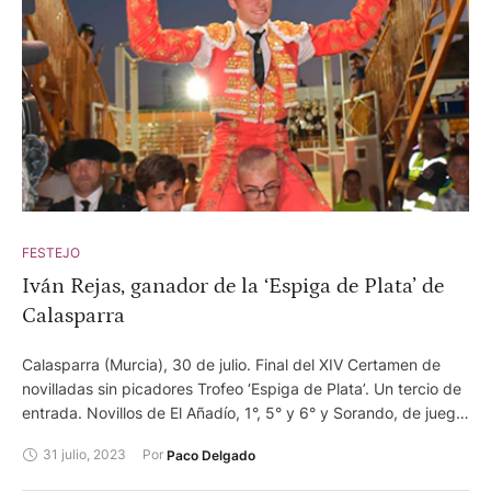
FESTEJO
Iván Rejas, ganador de la ‘Espiga de Plata’ de
Calasparra
Calasparra (Murcia), 30 de julio. Final del XIV Certamen de
novilladas sin picadores Trofeo ‘Espiga de Plata’. Un tercio de
entrada. Novillos de El Añadío, 1°, 5° y 6° y Sorando, de juego
desigual. Iván Rejas, ovación y dos orejas. Javier Zulueta,
31 julio, 2023
Por 
Paco Delgado
ovación y vuelta al ruedo. Pedro Aparicio, silencio tras aviso y
silencio tras aviso. El novillero Iván Rejas ha sido el triunfador