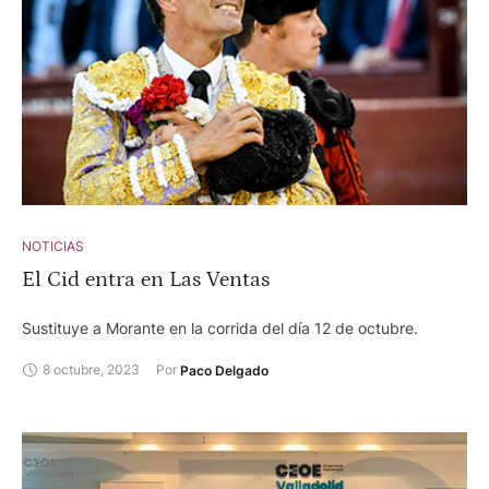
orejas y oreja. David Gomes, silencio y oreja. Ramonete
(Murcia), 8 de octubre. Toros de Jódar y Ruchena. Andy
Cartagena, dos orejas, oreja y dos orejas y rabo. Sebastián
Fernández, dos orejas y rabo, dos orejas y rabo, dos orejas y
rabo. Saint Sever (Francia)., 8 de octubre. XXXIX Semana
Taurina y de la Cultura. Novillos de Vieux Sulauze. Andoni
Verdejo, vuelta. Javier Zulueta, dos orejas. Julio Méndez,
oreja. Tomás Bastos, dos orejas con dos vueltas al ruedo
NOTICIAS
El Cid entra en Las Ventas
Sustituye a Morante en la corrida del día 12 de octubre.
8 octubre, 2023
Por 
Paco Delgado