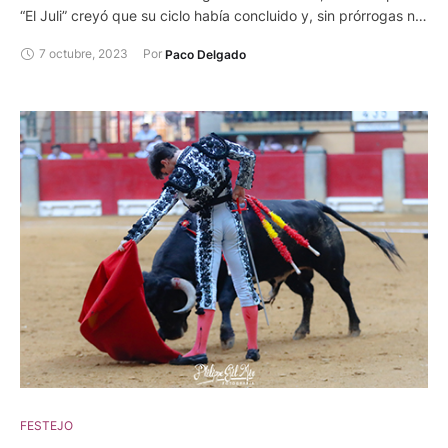
“El Juli” creyó que su ciclo había concluido y, sin prórrogas ni
moratorias, ponía fecha para cerrar una etapa que, con sus
7 octubre, 2023
Por 
Paco Delgado
altos y bajos, ha sido, sin duda, brillante.
FESTEJO