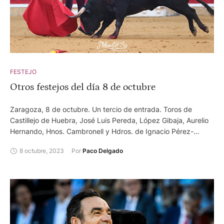
FESTEJO
Otros festejos del día 8 de octubre
Zaragoza, 8 de octubre. Un tercio de entrada. Toros de
Castillejo de Huebra, José Luis Pereda, López Gibaja, Aurelio
Hernando, Hnos. Cambronell y Hdros. de Ignacio Pérez-
Tabernero. Paulita, vuelta al ruedo. Serranito, ovación.
8 octubre, 2023
Por 
Paco Delgado
Joselillo, ovación. Rubén Pinar, ovación. Carlos Gallego,
ovación. Juan del Álamo, silencio. Foto: Philippe Gil Mir
Hellín (Albacete), 8 de octubre. Algo más de media entrada.
Toros de Salvador Domecq y Toros de Orive. Sebastián
Castella, ovación y dos orejas. Emilio de Justo, silencio y oreja.
Cristian Pérez, oreja y oreja. Medina de Pomar (Burgos), 8
de octubre. Toros de Ramón Espioja. Sergio Domínguez, dos