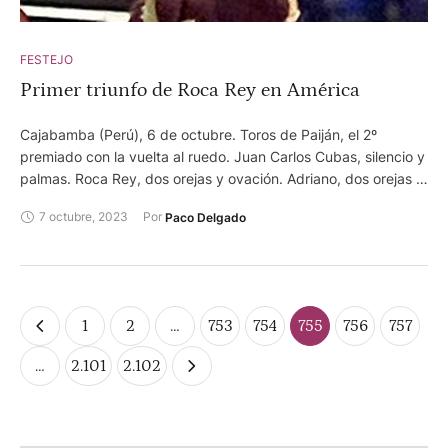
FESTEJO
Primer triunfo de Roca Rey en América
Cajabamba (Perú), 6 de octubre. Toros de Paiján, el 2º
premiado con la vuelta al ruedo. Juan Carlos Cubas, silencio y
palmas. Roca Rey, dos orejas y ovación. Adriano, dos orejas y
aplausos.
7 octubre, 2023
Por 
Paco Delgado
1
2
…
753
754
755
756
757
…
2.101
2.102