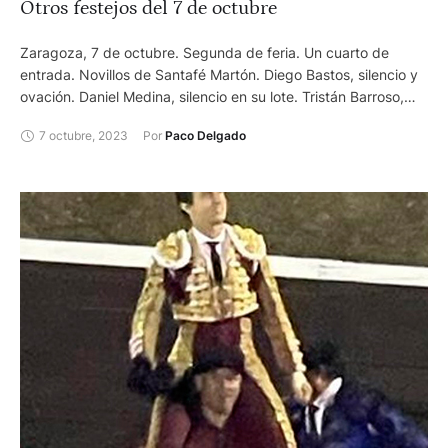
Otros festejos del 7 de octubre
Zaragoza, 7 de octubre. Segunda de feria. Un cuarto de
entrada. Novillos de Santafé Martón. Diego Bastos, silencio y
ovación. Daniel Medina, silencio en su lote. Tristán Barroso,
oreja y vuelta al ruedo. Foto: Philippe Gil Mir Almendralejo
7 octubre, 2023
Por 
Paco Delgado
(Badajoz), 7 de octubre. Toros de Juan José Cano. Antonio
Rodríguez "El Almendralejo", oreja y oreja. Sánchez Vara, oreja
y oreja. Mario Palacios, oreja y oreja. Beja (Portugal), 7 de
octubre. Toros de Murteira Grave. Joao Moura Jr ., vuelta al
ruedo y vuelta al ruedo. Francisco Palha, vvuelta al ruedo en
los dos. Joaquim Brito Paes, vuelta al ruedo en ambos.
Actuaron los Forcados Amadores de Montemor y Beja.