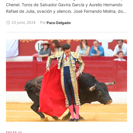
Chenel. Toros de Salvador Gavira García y Aurelio Hernando
Rafael de Julia, ovación y silencio. José Fernando Molina, dos
orejas y silencio tras aviso. Christian Parejo, silencio tras dos
23 junio, 2024
Por 
Paco Delgado
avisos y silencio.
FESTEJO