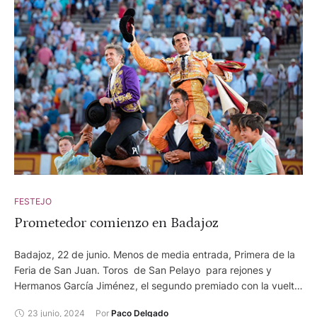
FESTEJO
Prometedor comienzo en Badajoz
Badajoz, 22 de junio. Menos de media entrada, Primera de la
Feria de San Juan. Toros de San Pelayo para rejones y
Hermanos García Jiménez, el segundo premiado con la vuelta
al ruedo Pablo Hermoso de Mendoza, oreja y oreja. Emilio de
23 junio, 2024
Por 
Paco Delgado
Justo, dos orejas y ovación Ginés Marín, ovación y ovación.