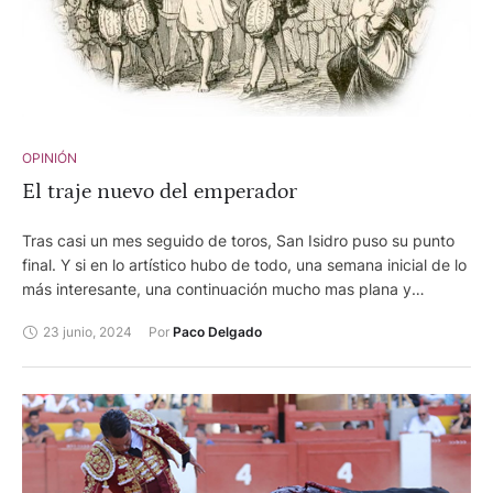
OPINIÓN
El traje nuevo del emperador
Tras casi un mes seguido de toros, San Isidro puso su punto
final. Y si en lo artístico hubo de todo, una semana inicial de lo
más interesante, una continuación mucho mas plana y
decepcionante y un tramo final con muchos altibajos, en
23 junio, 2024
Por 
Paco Delgado
cuanto a asistencia ha sido todo un éxito.