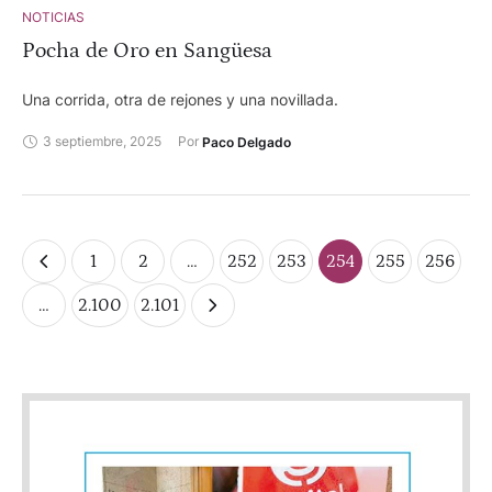
NOTICIAS
Pocha de Oro en Sangüesa
Una corrida, otra de rejones y una novillada.
3 septiembre, 2025
Por 
Paco Delgado
1
2
…
252
253
254
255
256
…
2.100
2.101