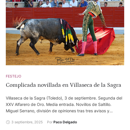
FESTEJO
Complicada novillada en Villaseca de la Sagra
Villaseca de la Sagra (Toledo), 3 de septiembre. Segunda del
XXV Alfarero de Oro. Media entrada. Novillos de Saltillo.
Miguel Serrano, división de opiniones tras tres avisos y
ovación tras aviso. Mariscal Ruiz, ovación y palmas. Emiliano
3 septiembre, 2025
Por 
Paco Delgado
Osornio, silencio y silencio. Foto: Philippe Gil Mir