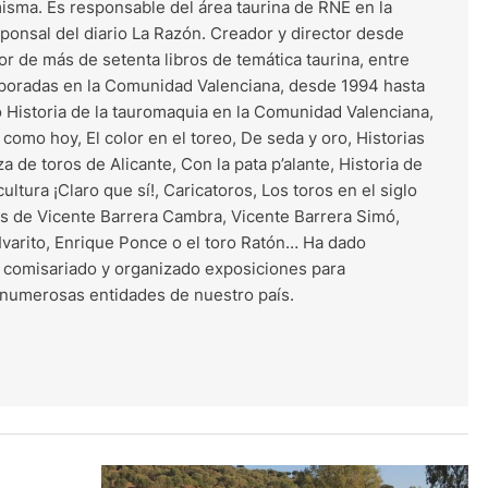
misma. Es responsable del área taurina de RNE en la
onsal del diario La Razón. Creador y director desde
r de más de setenta libros de temática taurina, entre
mporadas en la Comunidad Valenciana, desde 1994 hasta
o Historia de la tauromaquia en la Comunidad Valenciana,
como hoy, El color en el toreo, De seda y oro, Historias
za de toros de Alicante, Con la pata p’alante, Historia de
 cultura ¡Claro que sí!, Caricatoros, Los toros en el siglo
ías de Vicente Barrera Cambra, Vicente Barrera Simó,
, Ivarito, Enrique Ponce o el toro Ratón… Ha dado
 comisariado y organizado exposiciones para
 numerosas entidades de nuestro país.