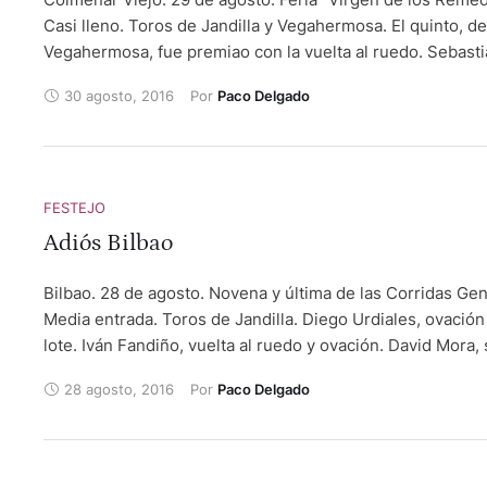
Casi lleno. Toros de Jandilla y Vegahermosa. El quinto, de
Vegahermosa, fue premiao con la vuelta al ruedo. Sebast
Castella, silencio tras aviso y oreja tras otro aviso. Alejan
30 agosto, 2016
Por 
Paco Delgado
Talavante, ovación y dos orejas. Alberto López Simón, ore
oreja.
FESTEJO
Adiós Bilbao
Bilbao. 28 de agosto. Novena y última de las Corridas Gen
Media entrada. Toros de Jandilla. Diego Urdiales, ovación
lote. Iván Fandiño, vuelta al ruedo y ovación. David Mora, 
y ovación.
28 agosto, 2016
Por 
Paco Delgado