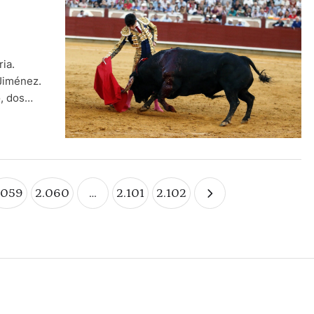
ia.
 Jiménez.
o, dos
.059
2.060
…
2.101
2.102