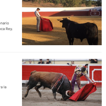
enario
oca Rey.
ra la