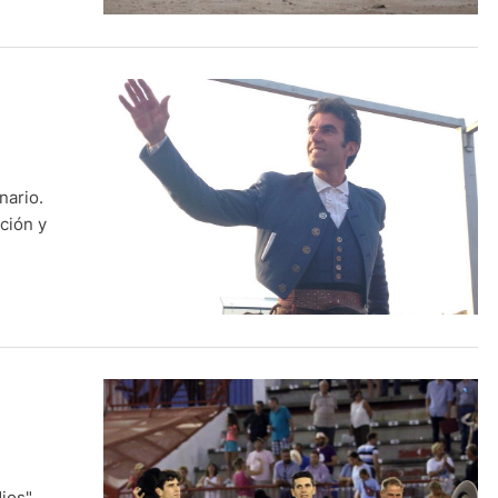
nario.
ción y
ios".