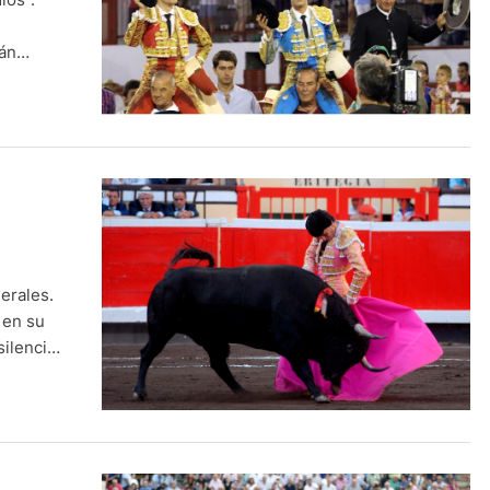
ián
dro
ja y
erales.
 en su
silencio