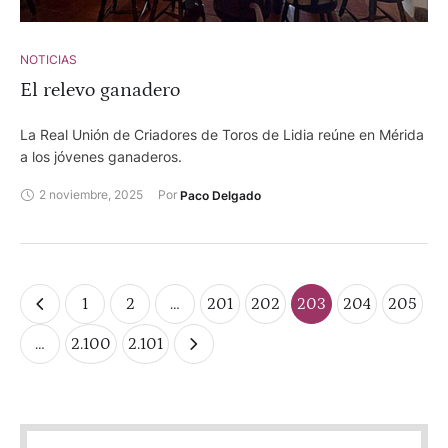
NOTICIAS
El relevo ganadero
La Real Unión de Criadores de Toros de Lidia reúne en Mérida
a los jóvenes ganaderos.
2 noviembre, 2025
Por 
Paco Delgado
1
2
…
201
202
203
204
205
…
2.100
2.101