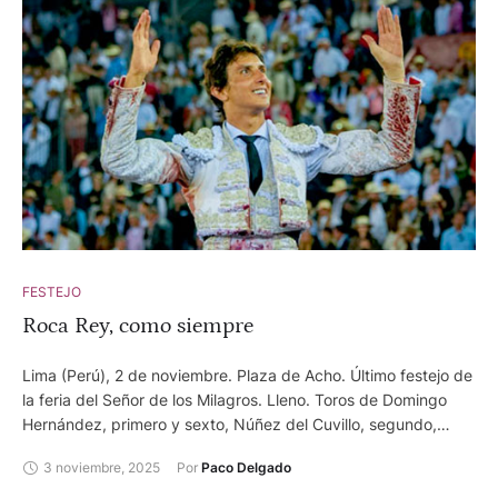
FESTEJO
Roca Rey, como siempre
Lima (Perú), 2 de noviembre. Plaza de Acho. Último festejo de
la feria del Señor de los Milagros. Lleno. Toros de Domingo
Hernández, primero y sexto, Núñez del Cuvillo, segundo,
cuarto y quinto, y Paiján, de presencia y juego desigual.
3 noviembre, 2025
Por 
Paco Delgado
Andrés Roca Rey, que actuó como único espada, ovación,
oreja, ovación, oreja, oreja y silencio.