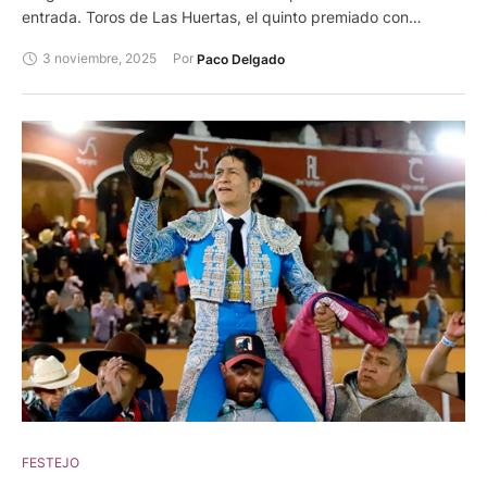
entrada. Toros de Las Huertas, el quinto premiado con
arrastre lento. Román, oreja y silencio tras tres avisos. Luis
3 noviembre, 2025
Por 
Paco Delgado
David, oreja y oreja. Leo Valadez, ovación en su lote.
FESTEJO