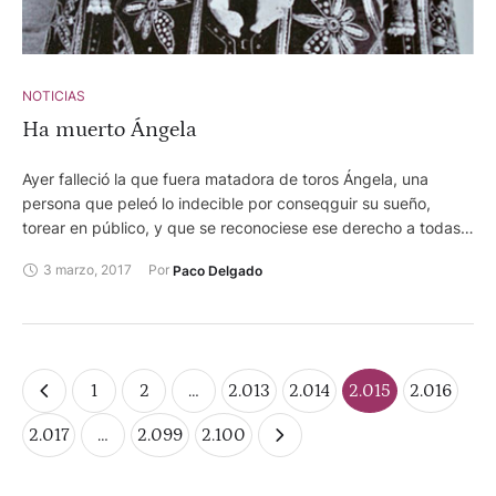
NOTICIAS
Ha muerto Ángela
Ayer falleció la que fuera matadora de toros Ángela, una
persona que peleó lo indecible por conseqguir su sueño,
torear en público, y que se reconociese ese derecho a todas
las mujeres.
3 marzo, 2017
Por 
Paco Delgado
1
2
…
2.013
2.014
2.015
2.016
2.017
…
2.099
2.100