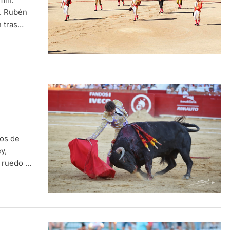
n. Rubén
 tras
ros de
y,
l ruedo y