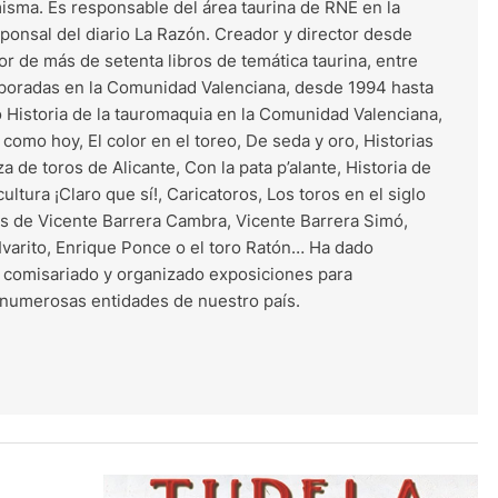
misma. Es responsable del área taurina de RNE en la
onsal del diario La Razón. Creador y director desde
r de más de setenta libros de temática taurina, entre
mporadas en la Comunidad Valenciana, desde 1994 hasta
o Historia de la tauromaquia en la Comunidad Valenciana,
como hoy, El color en el toreo, De seda y oro, Historias
za de toros de Alicante, Con la pata p’alante, Historia de
 cultura ¡Claro que sí!, Caricatoros, Los toros en el siglo
ías de Vicente Barrera Cambra, Vicente Barrera Simó,
, Ivarito, Enrique Ponce o el toro Ratón… Ha dado
 comisariado y organizado exposiciones para
 numerosas entidades de nuestro país.