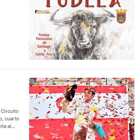
 Circuito
o, cuarto
lta al
os orejas