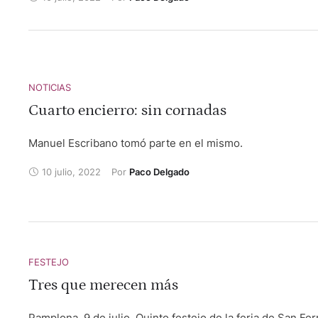
Sergio Rodríguez, ovación, dos orejas y ovación tras avis
NOTICIAS
Cuarto encierro: sin cornadas
Manuel Escribano tomó parte en el mismo.
10 julio, 2022
Por 
Paco Delgado
FESTEJO
Tres que merecen más
Pamplona, 9 de julio. Quinto festejo de la feria de San Fer