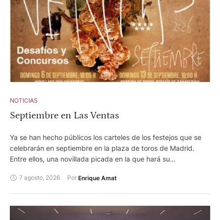
si qué hayais venido a estar conmigo . Soy y seré foiero
siempre." En la foto, con su paisano Vicente Ruiz, el Soro.
Ambos han llevado el nombre de Foios por todos los rincones
de la tierra.
NOTICIAS
Septiembre en Las Ventas
Ya se han hecho públicos los carteles de los festejos que se
celebrarán en septiembre en la plaza de toros de Madrid.
Entre ellos, una novillada picada en la que hará su
presentación en Las Ventas, el torero Arganda, afincado en
7 agosto, 2026
Por 
Enrique Amat
Meliana Adrián Centerera, quien también está anunciado en la
corrida mixta, programada para la feria de Requena, en
calidad de sobresaliente. Además, dos corridas de toros en
desafío ganadero y otra concurso de ganaderías. Los carteles