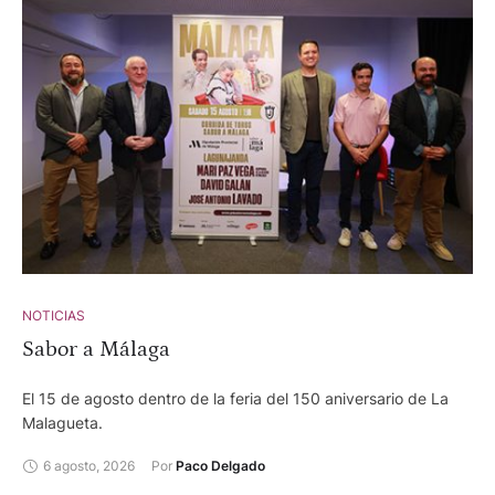
son los siguientes. 6 de septiembre-. Novillos de Jiménez
Pasquau, Ángel Luis Peña, La Machamona, Chamaco,
Guadajira, José González. Adrián Centenera, Tomás González
y Andrés García. 13 de septiembre -. Corrida de toros desafío
ganadero con reses de Valdellán y Juan Luis Fraile para Pérez
Mota, Alberto Lamelas y José Carlos Venegas. 20 de
septiembre -. Corrida de toros desafío ganadero con
astados de Veiga Teixeira y Partido de Resina para Fermín
Rivera, Damián Castaño y Gómez del Pilar. 27 de
septiembre-. Corrida de toros concurso de ganaderías. Toros
de Saltillo, Palha, Castillejo de Huebra, Conde de la Corte,
Pallarés y Valldellán para Isaac Fonseca, Cristian Pérez y
Alejandro Chicharro.
NOTICIAS
Sabor a Málaga
El 15 de agosto dentro de la feria del 150 aniversario de La
Malagueta.
6 agosto, 2026
Por 
Paco Delgado