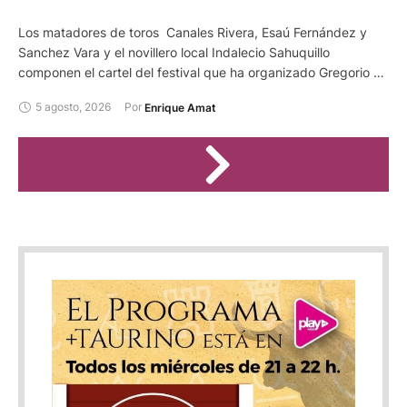
Los matadores de toros Canales Rivera, Esaú Fernández y
Sanchez Vara y el novillero local Indalecio Sahuquillo
componen el cartel del festival que ha organizado Gregorio de
Jesus al frente de la empresa Bous al Carrer SL en la plaza
5 agosto, 2026
Por 
Enrique Amat
conquense de Casasimarro. Será el día 24 de agosto, con
motivo de las fiestas de San Bartolomé de esta localidad. Se
lidiarán reses de Los Chospes.