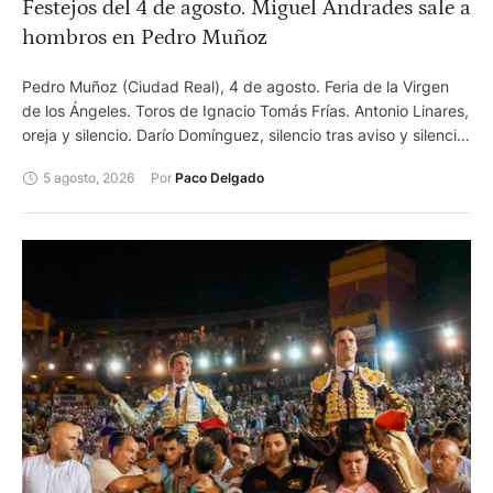
Festejos del 4 de agosto. Miguel Andrades sale a
hombros en Pedro Muñoz
Pedro Muñoz (Ciudad Real), 4 de agosto. Feria de la Virgen
de los Ángeles. Toros de Ignacio Tomás Frías. Antonio Linares,
oreja y silencio. Darío Domínguez, silencio tras aviso y silencio.
Miguel Andrades, oreja y dos orejas. Châteaurenard
5 agosto, 2026
Por 
Paco Delgado
(Francia), 4 de agosto. Toros de San Sebastián. El Rafi, oreja y
oreja. Ismael Martín, oreja y dos orejas. Nino Julian, oreja y
oreja. Villeneuve de Marsan (Francia), 4 de agosto. Cuatro
toros y dos novillos, tercero y sexto,de Olivier Fernay, el
tercero premiado con la vuelta al ruedo. Antonio Ferrera,
silencio y silencio. Dorian Canton, vuelta al ruedo y palmas
tras aviso. Hugo Tarbelli, oreja y vuelta al ruedo.