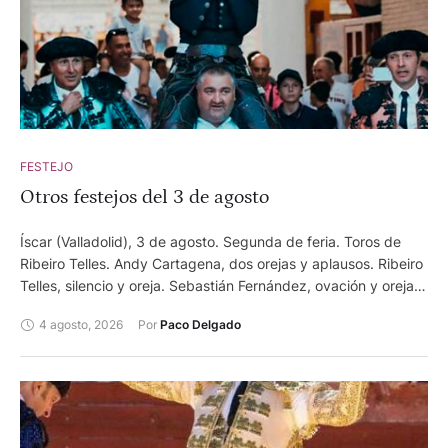
FESTEJO
Otros festejos del 3 de agosto
Íscar (Valladolid), 3 de agosto. Segunda de feria. Toros de
Ribeiro Telles. Andy Cartagena, dos orejas y aplausos. Ribeiro
Telles, silencio y oreja. Sebastián Fernández, ovación y oreja.
Estella (Pamplona), 3 de agosto. Última de feria. Casi lleno.
4 agosto, 2026
Por 
Paco Delgado
Toros de Cuevas Bajas, primero y segundo, Hermanas
Azcona, cuarto y quinto, y Hermoso de Mendoza para
rejones, tercero y sexto. Arturo Gilio, oreja tras aviso y palmas
tras aviso. Aarón Palacio, dos orejas y dos orejas tras aviso.
Guillermo Hermoso de Mendoza, dos orejas y oreja.