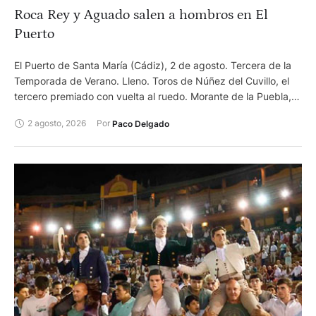
Roca Rey y Aguado salen a hombros en El
amenizado por La perla negra de Utiel. Los novillos de Venta
Nueva, correctos de presentación, dieron un juego
Puerto
desigual. Bociblanco el terciado castaño, ojo de perdiz,
bragado y meano primero. Fue y vino, aunque algo remiso y
El Puerto de Santa María (Cádiz), 2 de agosto. Tercera de la
desentendido. El negro segundo, también terciadito, quiso
Temporada de Verano. Lleno. Toros de Núñez del Cuvillo, el
más que pudo. Recogidito, fue vino, pero asimismo tendió a
tercero premiado con vuelta al ruedo. Morante de la Puebla,
perder las manos y tuvo escasez de fuerzas. También escaso
ovación y oreja. Roca Rey, oreja y oreja. Pablo Aguado, dos
de …
2 agosto, 2026
Por 
Paco Delgado
orejas y silencio.