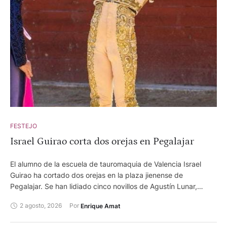
FESTEJO
Israel Guirao corta dos orejas en Pegalajar
El alumno de la escuela de tauromaquia de Valencia Israel
Guirao ha cortado dos orejas en la plaza jienense de
Pegalajar. Se han lidiado cinco novillos de Agustín Lunar,
serios y complicados y un añojo de Sancho Dávila. Marta
2 agosto, 2026
Por 
Enrique Amat
Martín ha cortado una oreja. Pedro de la Hermosa, dos orejas
Gustavo Martos, saludos. Jaime Torija, silencio. Israel Guirao,