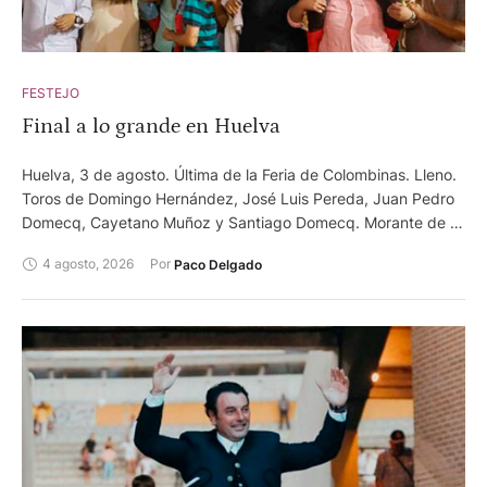
FESTEJO
Final a lo grande en Huelva
Huelva, 3 de agosto. Última de la Feria de Colombinas. Lleno.
Toros de Domingo Hernández, José Luis Pereda, Juan Pedro
Domecq, Cayetano Muñoz y Santiago Domecq. Morante de la
Puebla, ovación y bronca. Daniel Luque, oreja y dos orejas.
4 agosto, 2026
Por 
Paco Delgado
David de Miranda, oreja y dos orejas y rabo.