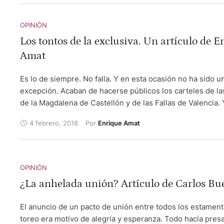
OPINIÓN
Los tontos de la exclusiva. Un artículo de 
Amat
Es lo de siempre. No falla. Y en esta ocasión no ha sido u
excepción. Acaban de hacerse públicos los carteles de las
de la Magdalena de Castellón y de las Fallas de Valencia. Y
margen de las valoraciones que estos puedan merecer, 
4 febrero, 2018
Por 
Enrique Amat
será materia de otro artículo, ahora habría que hacer un
reflexión sobre lo que algunos publican en sus escritos e
Son esos personajes a los que se les puede calificar com
tontos de la exclusiva”. Producen risa, y hasta sonrojo. Da
OPINIÓN
vergüenza ajena. Y resulta patético leer eso tan manido 
¿La anhelada unión? Artículo de Carlos Bu
escriben, muy ufanos y pagados de sí mismos, henchidos
vanidad y dándose la importancia que nadie les otorga. Y
El anuncio de un pacto de unión entre todos los estament
aburre leer eso de: “Tal como ya adelantamos aquí en exc
toreo era motivo de alegría y esperanza. Todo hacía pres
los carteles ...” Son los tontos de la exclusiva. Siempre d