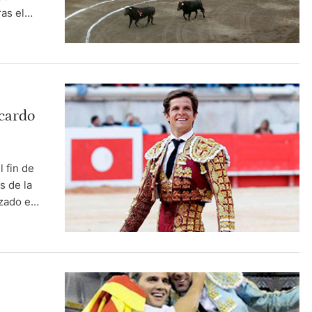
as el
ero tenga
 en un
icardo
 fin de
s de la
izado en
la
 Y