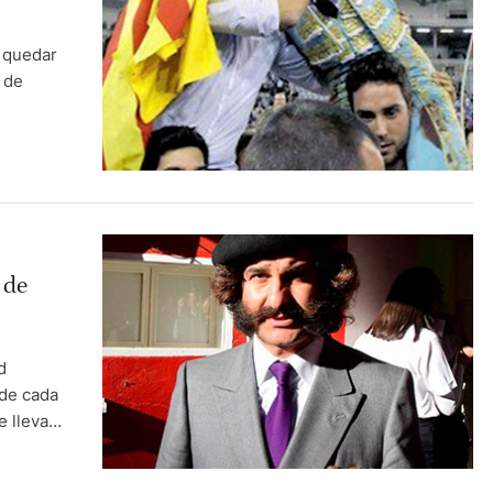
a quedar
y de
ejado de
do. Han
 de
d
 de cada
e llevan