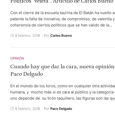
Políticos “veleta”. Artículo de Carlos Bueno
Con el cierre de la escuela taurina de El Batán ha vuelto 
patente la falta de iniciativa, de compromiso, de valentía 
coherencia de ciertos políticos que se han valido de la
tauromaquia cuando les ha venido bien pero que la han d
8 febrero, 2018
Por 
Carlos Bueno
la mano a la menor incomodidad. Los toros no deberían
politizarse, y no son los taurinos quienes los han politiza
sido los propios políticos quienes lo han hecho buscando
exclusivamente su beneficio.
OPINIÓN
Cuando hay que dar la cara, nueva opinión
Paco Delgado
En el mundo de los toros, como en cualquier otra activida
humana, y mucho más si es cara al público y la categoría
uno depende de su tirón taquillero, las figuras son las qu
el peso del sector y las que tiran del carro.
8 febrero, 2018
Por 
Paco Delgado