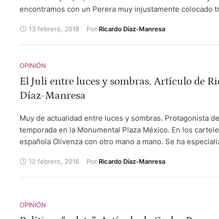
encontramos con un Perera muy injustamente colocado tr
temporadón que hizo en el 2017. Ya sé que van a por él p
13 febrero, 2018
Por 
Ricardo Díaz-Manresa
cuidado porque puede terminar, en plena gloria, apartado
rincón.
OPINIÓN
El Juli entre luces y sombras. Artículo de R
Díaz-Manresa
Muy de actualidad entre luces y sombras. Protagonista del
temporada en la Monumental Plaza México. En los cartele
española Olivenza con otro mano a mano. Se ha especial
América. Viaje de ida y vuelta desde México para recoger 
12 febrero, 2018
Por 
Ricardo Díaz-Manresa
Medalla de Oro de las Bellas Artes. Ausente de las Fallas.
buenas declaraciones a “El Mundo”.
OPINIÓN